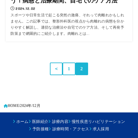
う！病態と治療期間、自宅でのケア方法
2024.12.02
スポーツや日常生活で起こる突然の激痛、それって肉離れかもしれ
ません。この記事では、整形外科医の視点から肉離れの病態を分か
りやすく解説し、適切な治療法や自宅でのケア方法、そして再発予
防策まで網羅的にご紹介します。肉離れとは...
＜
1
2
HOME
2024年
12月
ホーム
医師紹介
診療内容
慢性疾患リハビリテーション
予防接種
診療時間・アクセス
求人採用