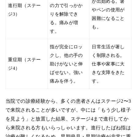
が出始める。箸
進行期（ステー
の力で引っかか
やペンの使用が
ジ3）
りを解除でき
困難になること
る。痛みが増
も。
す。
指が完全にロッ
日常生活が著し
クし、他の手の
く制限される。
重症期（ステー
助けがないと伸
仕事や家事に大
ジ4）
ばせない。強い
きな支障をきた
痛みを伴う。
す。
当院での診療経験から、多くの患者さんはステージ2〜3
で来院されることが多いですが、中には「もう少し様子
を見よう」と放置した結果、ステージ4まで進行してか
ら来院される方もいらっしゃいます。進行したばね指は
治療が難しくなるため、早期発見・早期治療が非常に重