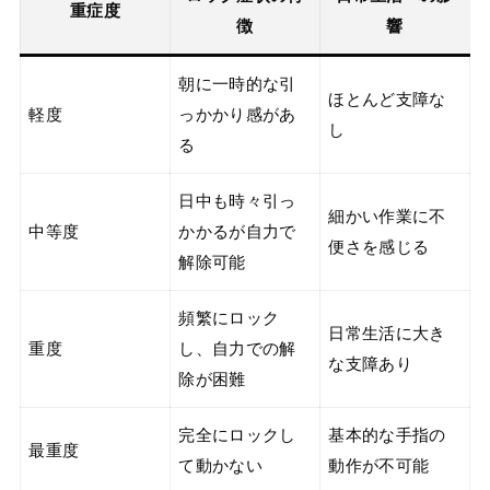
重症度
徴
響
朝に一時的な引
ほとんど支障な
軽度
っかかり感があ
し
る
日中も時々引っ
細かい作業に不
中等度
かかるが自力で
便さを感じる
解除可能
頻繁にロック
日常生活に大き
重度
し、自力での解
な支障あり
除が困難
完全にロックし
基本的な手指の
最重度
て動かない
動作が不可能